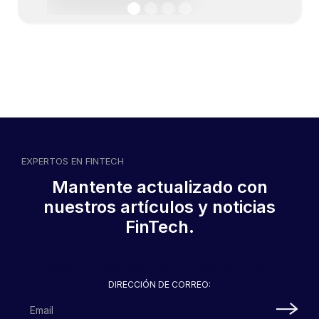
CS Móvil combina la
seguridad de su sucursal
con la agilidad y comodidad
de una App
EXPERTOS EN FINTECH
Mantente actualizado con
nuestros artículos y noticias
FinTech.
CoopeSanRamón Móvil
ofrece transacciones en
tiempo real para sus
usuarios
Please correct the marked field(s) below.
DIRECCIÓN DE CORREO: