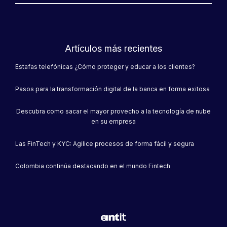
Artículos más recientes
Coope San Marcos impulsa
Estafas telefónicas ¿Cómo proteger y educar a los clientes?
mejoras en la atención de
sus clientes a través de su
App móvil
Pasos para la transformación digital de la banca en forma exitosa
Descubra como sacar el mayor provecho a la tecnología de nube
en su empresa
Las FinTech y KYC: Agilice procesos de forma fácil y segura
Colombia continúa destacando en el mundo Fintech
Coopenae moderniza sus
plataformas en busca de
seducir a ese consumidor
digital