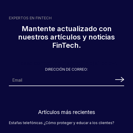
EXPERTOS EN FINTECH
Mantente actualizado con
nuestros artículos y noticias
FinTech.
CoopeSanRamón Móvil
ofrece transacciones en
tiempo real para sus
usuarios
Please correct the marked field(s) below.
DIRECCIÓN DE CORREO:
Artículos más recientes
Coope San Marcos impulsa
Estafas telefónicas ¿Cómo proteger y educar a los clientes?
mejoras en la atención de
sus clientes a través de su