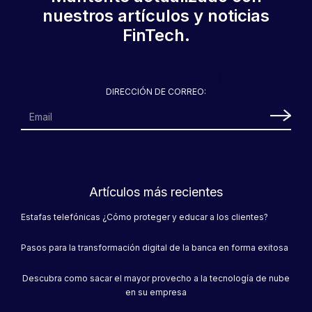
nuestros artículos y noticias
FinTech.
CoopeSanRamón Móvil
ofrece transacciones en
tiempo real para sus
usuarios
Please correct the marked field(s) below.
DIRECCIÓN DE CORREO:
Artículos más recientes
Coope San Marcos impulsa
Estafas telefónicas ¿Cómo proteger y educar a los clientes?
mejoras en la atención de
sus clientes a través de su
App móvil
Pasos para la transformación digital de la banca en forma exitosa
Descubra como sacar el mayor provecho a la tecnología de nube
en su empresa